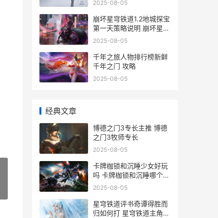
2025-08-05
崩坏星穹铁道1.2地城探宝
第一天策略说明 崩坏星穹
铁道12泰坦分别是谁
2025-08-05
千年之旅人物排行榜新鲜
千年之门 攻略
2025-08-05
经典文章
博德之门3专长主推 博德
之门3牧师专长
2025-08-05
卡牌枷锁和沉睡少女好玩
吗 卡牌枷锁和沉睡哪个好
看
2025-08-05
»
星穹铁道评书奇谭得胜而
归如何打 星穹铁道主角是