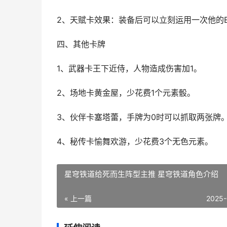
2、天赋卡效果：装备后可以立刻运用一次他的
四、其他卡牌
1、武器卡王下近侍，人物造成伤害加1。
2、场地卡黄金屋，少花费1个元素骰。
3、伙伴卡塞塔蕾，手牌为0时可以抓取两张牌
4、秘传卡愉舞欢游，少花费3个无色元素。
星穹铁道给死而生阵型主推 星穹铁道角色介绍
« 上一篇
2025-