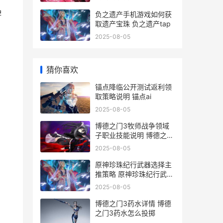
牌
负之遗产手机游戏如何获
取遗产宝珠 负之遗产tap
2025-08-05
猜你喜欢
锚点降临公开测试返利领
取策略说明 锚点ai
2025-08-05
博德之门3牧师战争领域
子职业技能说明 博德之门
3牧师升级表
2025-08-05
原神珍珠纪行武器选择主
推策略 原神珍珠纪行武器
推荐
2025-08-05
博德之门3药水详情 博德
之门3药水怎么投掷