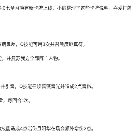
，4.0七圣召唤有新卡牌上线，小编整理了这些卡牌说明，喜爱打
寒病鬼差，Q技能可用3次并召唤度厄真符。
能，并复苏我方全部阵亡人物。
伤并引雷，Q技能召唤蔷薇雷光并造成2点雷伤。
雷，每回合1次。
Q技能造成4点岩伤且阳华在场会额外增伤2点。