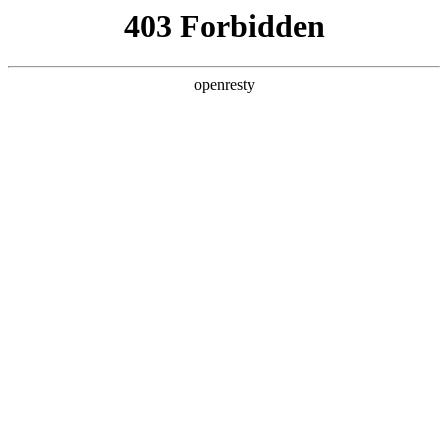
首页
关于我们

关于我们

公司简介

合作伙伴

荣誉资质

形象展示