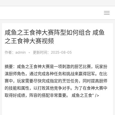
咸鱼之王食神大赛阵型如何组合 咸鱼
之王食神大赛视频
作者：
admin
•
更新时间：2025-08-05
摘要：咸鱼之王食神大赛是一项刺激的厨艺比赛，玩家扮
演厨师角色，通过完成各种任务和挑战来赢得冠军。在比
赛中，玩家需要尽快完成指定的烹饪任务，同时提高厨师
的技能和属性，以打败其他竞争对手。为了在食神大赛中
取得好成绩，阵容的搭配非常重要。 咸鱼之王食" />