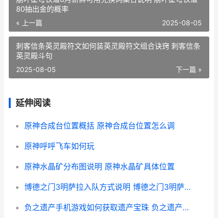
80抽出金的概率
« 上一篇
2025-08-05
刺客信条英灵殿符文如何装英灵殿符文组合诀窍 刺客信条
英灵殿斗句
2025-08-05
下一篇 »
延伸阅读
原神合成台位置概括 原神合成台位置怎么调
原神呼呼飞车如何玩
原神水晶矿分布图说明 原神水晶矿具体位置
博德之门3明萨拉入队方式说明 博德之门3明萨拉和哈尔辛能共存吗
负之遗产手机游戏如何获取遗产宝珠 负之遗产tap