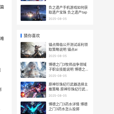
篇
负之遗产手机游戏如何获
取遗产宝珠 负之遗产tap
2025-08-05
猜你喜欢
难
锚点降临公开测试返利领
取策略说明 锚点ai
2025-08-05
博德之门3牧师战争领域
子职业技能说明 博德之门
者
3牧师升级表
2025-08-05
原神珍珠纪行武器选择主
推策略 原神珍珠纪行武器
到
推荐
2025-08-05
博德之门3药水详情 博德
化
之门3药水怎么投掷