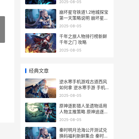
2025-08-05
崩坏星穹铁道1.2地城探宝
第一天策略说明 崩坏星穹
铁道12泰坦分别是谁
2025-08-05
千年之旅人物排行榜新鲜
»
千年之门 攻略
2025-08-05
经典文章
逆水寒手机游戏古道西风
如何拿 逆水寒手游 手机
游戏
2025-08-05
原神逐影猎人圣遗物适用
人物主推策略 原神追逐暗
影任务
2025-08-05
秦时明月沧海公开测试兑
换码福利新鲜集合 秦时明