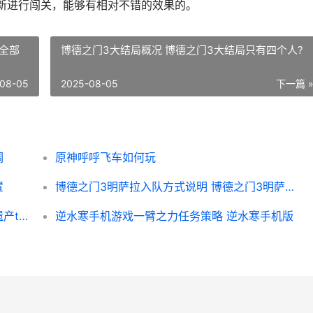
新进行闯关，能够有相对不错的效果的。
全部
博德之门3大结局概况 博德之门3大结局只有四个人?
08-05
2025-08-05
下一篇 
调
原神呼呼飞车如何玩
置
博德之门3明萨拉入队方式说明 博德之门3明萨拉和哈尔辛能共存吗
负之遗产手机游戏如何获取遗产宝珠 负之遗产tap
逆水寒手机游戏一臂之力任务策略 逆水寒手机版