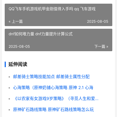
QQ飞车手机游戏机甲金刚值得入手吗 qq 飞车游戏
« 上一篇
2025-08-05
dnf如何堆力量 dnf力量提升计算公式
2025-08-05
下一篇 »
延伸阅读
邮差骑士策略技能加点 邮差骑士属性分配
心海策略（原神奶铺心海策略 原神 2.1 心海
《以农家有女游戏9岁策略》（寻觅人生和爱情的奇妙冒险 农家有女来种田
原神矿石路线策略 原神矿石路线策略怎么玩