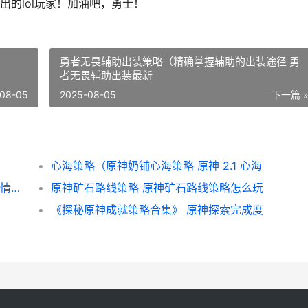
的lol玩家！加油吧，勇士！
勇者无畏辅助出装策略（精确掌握辅助的出装途径 勇
者无畏辅助出装最新
08-05
2025-08-05
下一篇 
心海策略（原神奶铺心海策略 原神 2.1 心海
《以农家有女游戏9岁策略》（寻觅人生和爱情的奇妙冒险 农家有女来种田
原神矿石路线策略 原神矿石路线策略怎么玩
《探秘原神成就策略合集》 原神探索完成度