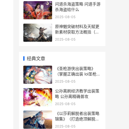
问道杀海盗策略 问道手游
杀海盗给什么
2025-08-05
原神魈突破材料及天赋更
新素材获取方法概括（从
哪里获取各种突破材料和
2025-08-05
天赋更新素材 原神 魈突
破材料
经典文章
《圣枪游侠出装策略》
（掌握正确出装 lol圣枪游
侠出装顺序
2025-08-05
公孙离刷经济教学出装策
略 公孙离精确普攻
2025-08-05
《以莎莉解脱者出装策略
锦集》（打造绝顶解脱者
装备方法 以莉莎法.以利
2025-08-05