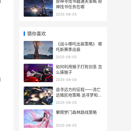
旅
原神寻找书籍通关策略 原
神找书任务在哪
2025-08-05
猜你喜欢
《战斗哪吒出装策略》 哪
吒新赛季出装
2025-08-05
如何利用猴子打败剑圣 怎
么揍猴子
释
2025-08-05
追寻远方的征程——流亡
远殖民地策略 追寻梦和远
方
2025-08-05
攀爬梦门森林路线策略
2025-08-05