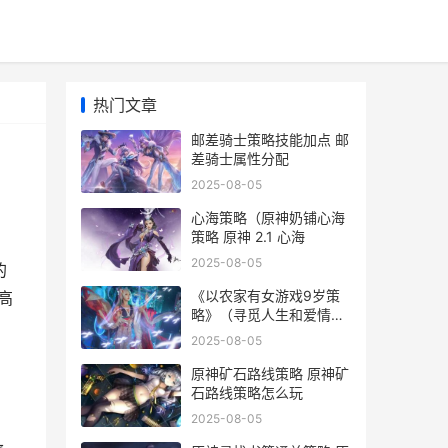
热门文章
邮差骑士策略技能加点 邮
差骑士属性分配
2025-08-05
心海策略（原神奶铺心海
策略 原神 2.1 心海
2025-08-05
的
《以农家有女游戏9岁策
高
略》（寻觅人生和爱情的
奇妙冒险 农家有女来种田
2025-08-05
原神矿石路线策略 原神矿
石路线策略怎么玩
2025-08-05