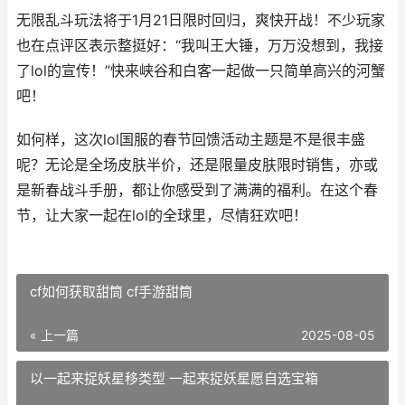
无限乱斗玩法将于1月21日限时回归，爽快开战！不少玩家
也在点评区表示整挺好：“我叫王大锤，万万没想到，我接
了lol的宣传！”快来峡谷和白客一起做一只简单高兴的河蟹
吧！
如何样，这次lol国服的春节回馈活动主题是不是很丰盛
呢？无论是全场皮肤半价，还是限量皮肤限时销售，亦或
是新春战斗手册，都让你感受到了满满的福利。在这个春
节，让大家一起在lol的全球里，尽情狂欢吧！
cf如何获取甜筒 cf手游甜筒
« 上一篇
2025-08-05
以一起来捉妖星移类型 一起来捉妖星愿自选宝箱