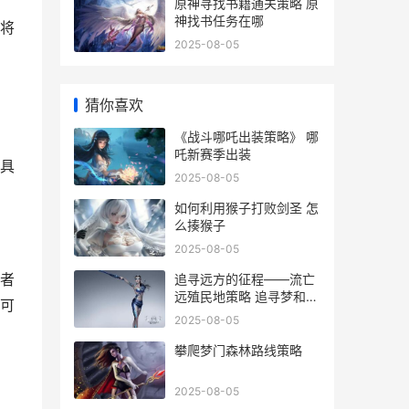
原神寻找书籍通关策略 原
神找书任务在哪
将
2025-08-05
猜你喜欢
《战斗哪吒出装策略》 哪
吒新赛季出装
具
2025-08-05
如何利用猴子打败剑圣 怎
么揍猴子
2025-08-05
者
追寻远方的征程——流亡
远殖民地策略 追寻梦和远
可
方
2025-08-05
攀爬梦门森林路线策略
2025-08-05