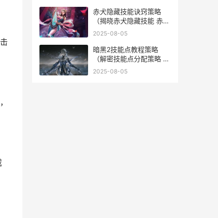
赤犬隐藏技能诀窍策略
（揭晓赤犬隐藏技能 赤犬
技能招式合集
2025-08-05
击
暗黑2技能点教程策略
（解密技能点分配策略 暗
黑2每个技能点最多加多
2025-08-05
少点
，
威