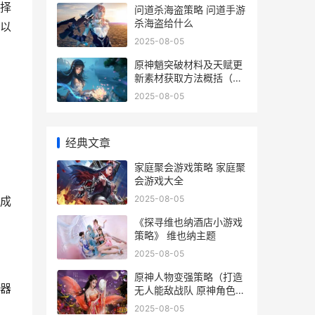
择
问道杀海盗策略 问道手游
杀海盗给什么
以
2025-08-05
原神魈突破材料及天赋更
新素材获取方法概括（从
哪里获取各种突破材料和
2025-08-05
天赋更新素材 原神 魈突
破材料
经典文章
家庭聚会游戏策略 家庭聚
会游戏大全
2025-08-05
成
《探寻维也纳酒店小游戏
策略》 维也纳主题
2025-08-05
原神人物变强策略（打造
器
无人能敌战队 原神角色强
度调整
2025-08-05