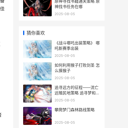
备
原神寻找书籍通关策略 原
神找书任务在哪
佳
2025-08-05
猜你喜欢
《战斗哪吒出装策略》 哪
巨
吒新赛季出装
2025-08-05
如何利用猴子打败剑圣 怎
么揍猴子
2025-08-05
追寻远方的征程——流亡
远殖民地策略 追寻梦和远
方
2025-08-05
攀爬梦门森林路线策略
者
2025-08-05