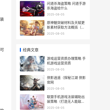
问道杀海盗策略 问道手游
杀海盗给什么
2025-08-05
装
原神魈突破材料及天赋更
新素材获取方法概括（从
哪里获取各种突破材料和
2025-08-05
天赋更新素材 原神 魈突
破材料
可
经典文章
游戏运营资质办理策略 手
机游戏运营资质
2025-08-05
侠影逍遥（探秘江湖 侠影
官网
2025-08-05
联盟手机游戏法装辅助出
装策略（打造无人能敌法
师 英雄联盟手游法术
2025-08-05