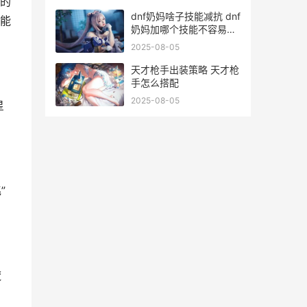
的
dnf奶妈啥子技能减抗 dnf
存能
奶妈加哪个技能不容易翻
车
2025-08-05
天才枪手出装策略 天才枪
手怎么搭配
2025-08-05
星
”
魔