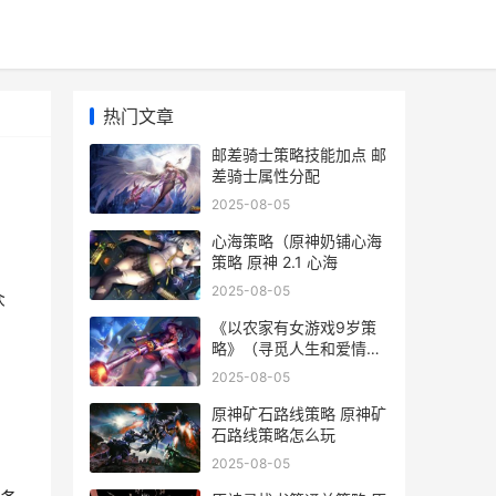
热门文章
邮差骑士策略技能加点 邮
差骑士属性分配
2025-08-05
心海策略（原神奶铺心海
策略 原神 2.1 心海
2025-08-05
众
《以农家有女游戏9岁策
略》（寻觅人生和爱情的
奇妙冒险 农家有女来种田
2025-08-05
原神矿石路线策略 原神矿
石路线策略怎么玩
2025-08-05