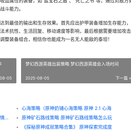
血属性的装备，如“蓝宝石之盾”、“死亡之书”等，通过对敌方
战斗能力。
达到最佳的输出和生存效果。首先应出护甲装备增加生存能力，
法术抗性、生活回复、移动速度等影响，最后根据需要增加攻击
调整装备组合，相信你也能成为一名无人能敌的泰坦！
率
梦幻西游英雄出装策略 梦幻西游英雄会入场时间
08-05
2025-08-05
下一篇 
心海策略（原神奶铺心海策略 原神 2.1 心海
《以农家有女游戏9岁策略》（寻觅人生和爱情的奇妙冒险 农家有女来种田
原神矿石路线策略 原神矿石路线策略怎么玩
《探秘原神成就策略合集》 原神探索完成度