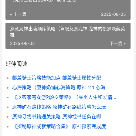
« 上一篇
2025-08-05
怒意龙神出装顺序策略（驾驭怒意龙神 龙神的愤怒隐藏英
雄
2025-08-05
下一篇 »
延伸阅读
邮差骑士策略技能加点 邮差骑士属性分配
心海策略（原神奶铺心海策略 原神 2.1 心海
《以农家有女游戏9岁策略》（寻觅人生和爱情的奇妙冒险 农家有女来种田
原神矿石路线策略 原神矿石路线策略怎么玩
原神寻找书籍通关策略 原神找书任务在哪
《探秘原神成就策略合集》 原神探索完成度