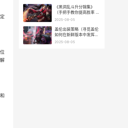
《黑洞乱斗升分锦集》
（手把手教你提高胜率 黑
定
洞大乱斗小游戏在线玩
2025-08-05
盖伦出装策略（寻觅盖伦
如何在新鲜版本中发挥最
大威力 盖伦出装攻略
2025-08-05
位
解
和