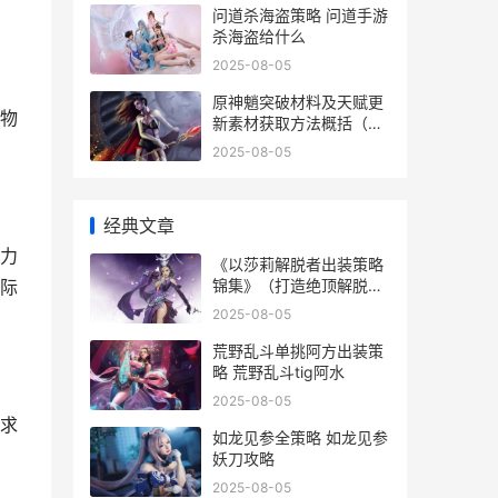
问道杀海盗策略 问道手游
杀海盗给什么
2025-08-05
原神魈突破材料及天赋更
物
新素材获取方法概括（从
哪里获取各种突破材料和
2025-08-05
天赋更新素材 原神 魈突
破材料
经典文章
力
《以莎莉解脱者出装策略
锦集》（打造绝顶解脱者
际
装备方法 以利莎是什么意
2025-08-05
思
荒野乱斗单挑阿方出装策
略 荒野乱斗tig阿水
2025-08-05
求
如龙见参全策略 如龙见参
妖刀攻略
2025-08-05