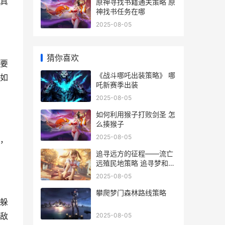
真
原神寻找书籍通关策略 原
神找书任务在哪
2025-08-05
猜你喜欢
要
《战斗哪吒出装策略》 哪
如
吒新赛季出装
2025-08-05
如何利用猴子打败剑圣 怎
么揍猴子
2025-08-05
，
追寻远方的征程——流亡
远殖民地策略 追寻梦和远
方
2025-08-05
攀爬梦门森林路线策略
躲
敌
2025-08-05