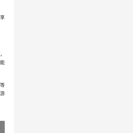
享
，
能
等
游