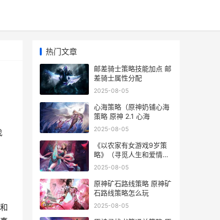
热门文章
邮差骑士策略技能加点 邮
差骑士属性分配
2025-08-05
心海策略（原神奶铺心海
策略 原神 2.1 心海
2025-08-05
找
《以农家有女游戏9岁策
略》（寻觅人生和爱情的
奇妙冒险 农家有女来种田
2025-08-05
原神矿石路线策略 原神矿
石路线策略怎么玩
2025-08-05
和