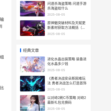
问道杀海盗策略 问道手游
杀海盗给什么
2025-08-05
输
原神魈突破材料及天赋更
到
新素材获取方法概括（从
哪里获取各种突破材料和
2025-08-05
天赋更新素材 原神 魈突
破材料
经典文章
组
进化水晶出装策略 装备进
化水晶多少钱
2025-08-05
《勇者决战安朵斯困难玩
法 勇者决战怎么打造首饰
比
2025-08-05
以对峙2刷C币策略 对峙2
最新礼包兑换码
2025-08-05