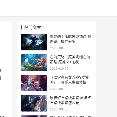
热门文章
邮差骑士策略技能加点 邮
差骑士属性分配
2025-08-05
心海策略（原神奶铺心海
策略 原神 2.1 心海
2025-08-05
章
《以农家有女游戏9岁策
的
略》（寻觅人生和爱情的
奇妙冒险 农家有女来种田
2025-08-05
原神矿石路线策略 原神矿
石路线策略怎么玩
2025-08-05