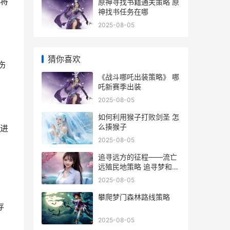
将
原神寻找书籍通关策略 原
神找书任务在哪
2025-08-05
猜你喜欢
伤
《战斗哪吒出装策略》 哪
吒新赛季出装
2025-08-05
如何利用猴子打败剑圣 怎
么揍猴子
进
2025-08-05
追寻远方的征程——流亡
远殖民地策略 追寻梦和远
方
2025-08-05
攀爬梦门森林路线策略
存
2025-08-05