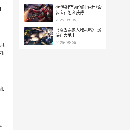
dnf羁绊币如何刷 羁绊1套
技
装宝石怎么获得
2025-08-05
《漫游震颤大地策略》 漫
游在大地上
2025-08-05
具
相
和
。