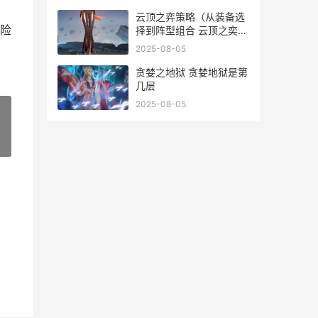
云顶之弈策略（从装备选
险
择到阵型组合 云顶之奕策
略
2025-08-05
贪婪之地狱 贪婪地狱是第
几层
2025-08-05
»