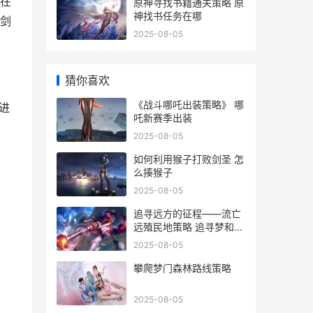
在
原神寻找书籍通关策略 原
神找书任务在哪
剑
2025-08-05
猜你喜欢
《战斗哪吒出装策略》 哪
进
吒新赛季出装
2025-08-05
如何利用猴子打败剑圣 怎
么揍猴子
2025-08-05
追寻远方的征程——流亡
远殖民地策略 追寻梦和远
方
2025-08-05
攀爬梦门森林路线策略
2025-08-05