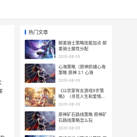
热门文章
邮差骑士策略技能加点 邮
差骑士属性分配
2025-08-05
心海策略（原神奶铺心海
策略 原神 2.1 心海
2025-08-05
实
《以农家有女游戏9岁策
茶
略》（寻觅人生和爱情的
奇妙冒险 农家有女来种田
2025-08-05
原神矿石路线策略 原神矿
石路线策略怎么玩
2025-08-05