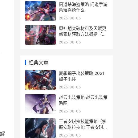
问道杀海盗策略 问道手游
杀海盗给什么
2025-08-05
原神魈突破材料及天赋更
新素材获取方法概括（从
哪里获取各种突破材料和
2025-08-05
天赋更新素材 原神 魈突
存
破材料
经典文章
夏季蝎子出装策略 2021
蝎子出装
2025-08-05
赵云出装策略 赵云出装策
略图
。
2025-08-05
王者安琪拉技能策略（掌
握安琪拉技能 王者安琪拉
技能变蓝怎么回事
解
2025-08-05