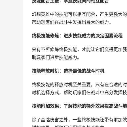
技能配合主推：掌握技能间的相互配合
幻想英雄中的技能可以相互配合，产生更强大的
帮助玩家们在战斗中发挥出最大的威力。
终极技能修炼：进步技能威力的决定因素流程
只有不断修炼终极技能，才能让它们变得更加强
助玩家们进步技能威力。
技能释放时机：选择最佳的战斗时机
终极技能的释放时机至关重要，只有在合适的时
时机选择方式，帮助玩家们在战斗中充分发挥技
技能附加效果：了解技能的额外效果提高战斗能
除了基础伤害之外，一些终极技能还带有附加效