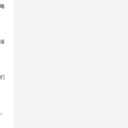
略
误
们
，