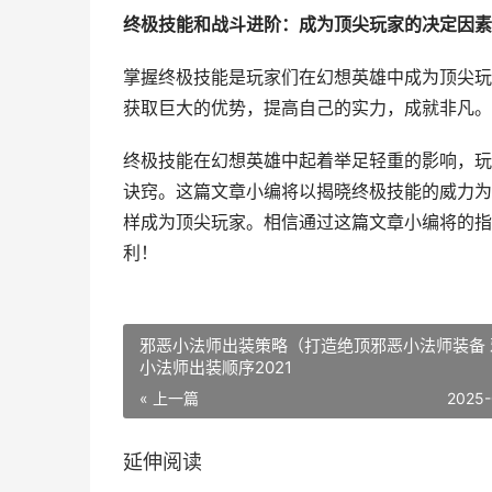
终极技能和战斗进阶：成为顶尖玩家的决定因素
掌握终极技能是玩家们在幻想英雄中成为顶尖玩
获取巨大的优势，提高自己的实力，成就非凡。
终极技能在幻想英雄中起着举足轻重的影响，玩
诀窍。这篇文章小编将以揭晓终极技能的威力为
样成为顶尖玩家。相信通过这篇文章小编将的指
利！
邪恶小法师出装策略（打造绝顶邪恶小法师装备 
小法师出装顺序2021
« 上一篇
2025-
延伸阅读