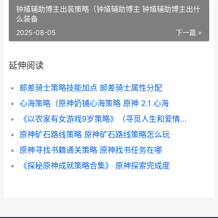
钟馗辅助博主出装策略（钟馗辅助博主 钟馗辅助博主出什
么装备
2025-08-05
下一篇 »
延伸阅读
邮差骑士策略技能加点 邮差骑士属性分配
心海策略（原神奶铺心海策略 原神 2.1 心海
《以农家有女游戏9岁策略》（寻觅人生和爱情的奇妙冒险 农家有女来种田
原神矿石路线策略 原神矿石路线策略怎么玩
原神寻找书籍通关策略 原神找书任务在哪
《探秘原神成就策略合集》 原神探索完成度