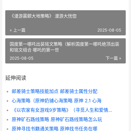
《漫游震颤大地策略》 漫游大恍惚
« 上一篇
2025-08-05
国度第一哪吒出装铭文策略（解析国度第一哪吒绝顶出装
和铭文组合 哪吒的第一世
2025-08-05
下一篇 »
延伸阅读
邮差骑士策略技能加点 邮差骑士属性分配
心海策略（原神奶铺心海策略 原神 2.1 心海
《以农家有女游戏9岁策略》（寻觅人生和爱情的奇妙冒险 农家有女来种田
原神矿石路线策略 原神矿石路线策略怎么玩
原神寻找书籍通关策略 原神找书任务在哪