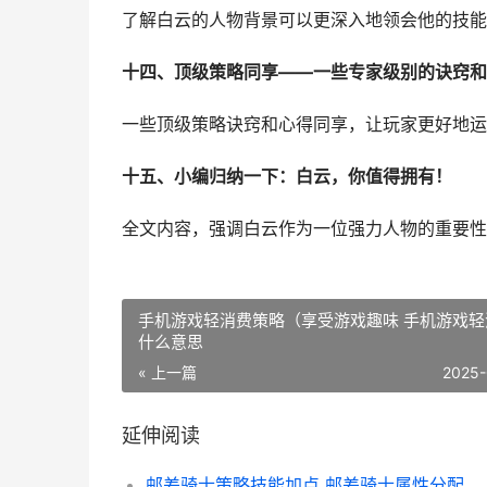
了解白云的人物背景可以更深入地领会他的技能
十四、顶级策略同享——一些专家级别的诀窍和
一些顶级策略诀窍和心得同享，让玩家更好地运
十五、小编归纳一下：白云，你值得拥有！
全文内容，强调白云作为一位强力人物的重要性
手机游戏轻消费策略（享受游戏趣味 手机游戏轻
什么意思
« 上一篇
2025-
延伸阅读
邮差骑士策略技能加点 邮差骑士属性分配