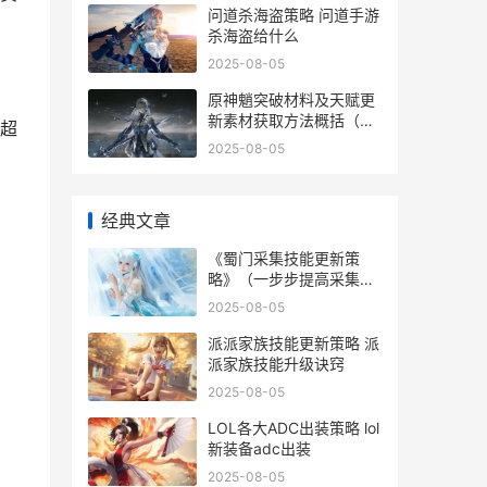
问道杀海盗策略 问道手游
杀海盗给什么
2025-08-05
原神魈突破材料及天赋更
新素材获取方法概括（从
超
哪里获取各种突破材料和
2025-08-05
天赋更新素材 原神 魈突
破材料
经典文章
《蜀门采集技能更新策
略》（一步步提高采集技
能 蜀门采矿分布图
2025-08-05
派派家族技能更新策略 派
派家族技能升级诀窍
2025-08-05
LOL各大ADC出装策略 lol
新装备adc出装
2025-08-05