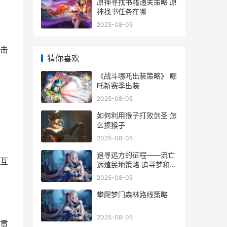
原神寻找书籍通关策略 原
神找书任务在哪
2025-08-05
击
猜你喜欢
《战斗哪吒出装策略》 哪
吒新赛季出装
2025-08-05
如何利用猴子打败剑圣 怎
么揍猴子
2025-08-05
追寻远方的征程——流亡
互
远殖民地策略 追寻梦和远
方
2025-08-05
攀爬梦门森林路线策略
2025-08-05
连贯