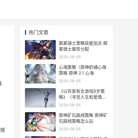
热门文章
邮差骑士策略技能加点 邮
差骑士属性分配
2025-08-05
心海策略（原神奶铺心海
策略 原神 2.1 心海
2025-08-05
编
《以农家有女游戏9岁策
略》（寻觅人生和爱情的
奇妙冒险 农家有女来种田
2025-08-05
原神矿石路线策略 原神矿
石路线策略怎么玩
2025-08-05
领