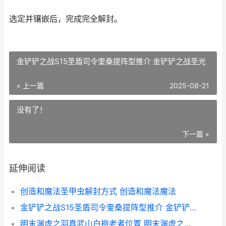
选定并镶嵌后，完成完全解封。
金铲铲之战S15圣盾司令奎桑提阵型推介 金铲铲之战圣光
« 上一篇
2025-08-21
没有了！
下一篇 »
延伸阅读
创造和魔法圣甲虫解封方式 创造和魔法魔法
金铲铲之战S15圣盾司令奎桑提阵型推介 金铲铲之战圣光
明末渊虚之羽真武山白袍老者位置 明末渊虚之羽真武山是第几章