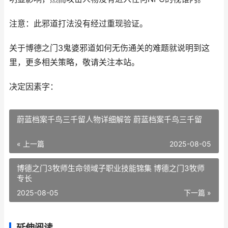
注意：此邪道打法没有经过重现验证。
关于博德之门3鬼婆邪道如何无伤通关的难题就说明到这
里，更多相关策略，敬请关注本站。
决定因素字：
蔚蓝档案千鸟三千留人物详细解答 蔚蓝档案千鸟三千留
« 上一篇
2025-08-05
博德之门3牧师生命领域子职业技能锦集 博德之门3牧师
专长
2025-08-05
下一篇 »
延伸阅读