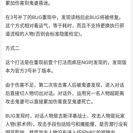
累加伤害到鬼婆昏迷。
在3号补丁的BUG重现中，发现读档后此BUG将被修复。
这个方式相对看运气，等于耗时，而且不支持更换执行邪
道流程的人物(否则会标准隐匿检定)。
方式二
这个打法是在重现前壹个打法而疯狂NG时发现的，发现版
本为官方3号补丁版本。
由于伤害不足，第二次攻击客人后被鬼婆发现，进入对话
后直接切人物切出对话。对话外，运用另一名人物超距离
攻击鬼婆可以直接累加伤害直至鬼婆死亡。
BUG发现时，对话人物是吉斯洋基战士，攻击人物是玩家
人物(邪术师)，攻击手段包括短弓和魔能爆，是否潜行没有
明显影响，然而攻击人物没有进入任何NPC的视锥内。