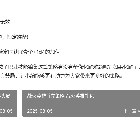
无效
中，恒定准备)
定时获取壹个+1d4的加值
域子职业技能锦集这篇策略有没有帮你化解难题呢？如果化解了
言鼓励，让小编能够更有动力为大家带来更多好的策略。
婆头皮
战火英雄首充策略 战火英雄礼包
08-05
2025-08-05
下一篇 