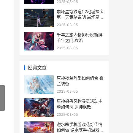
2025-08-05
崩坏星穹铁道1.2地城探宝
第一天策略说明 崩坏星穹
铁道12泰坦分别是谁
2025-08-05
千年之旅人物排行榜新鲜
千年之门 攻略
2025-08-05
，
经典文章
原神夜兰阵型如何组合 夜
兰装备
2025-08-05
原神枫丹风物寻觅活动主
»
题如何玩 原神枫散
2025-08-05
逆水寒手机游戏花灯传情
如何做 逆水寒手机游戏可