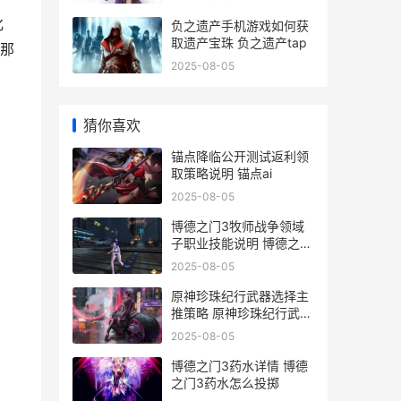
化
负之遗产手机游戏如何获
取遗产宝珠 负之遗产tap
那
2025-08-05
猜你喜欢
锚点降临公开测试返利领
取策略说明 锚点ai
2025-08-05
博德之门3牧师战争领域
子职业技能说明 博德之门
3牧师升级表
2025-08-05
原神珍珠纪行武器选择主
推策略 原神珍珠纪行武器
推荐
2025-08-05
博德之门3药水详情 博德
之门3药水怎么投掷