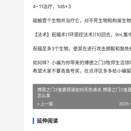
4~11治疗，1d8+3
碰触壹个生物并治疗它，对不死生物和构装生物
【法术】祝福术(1环惑控法术)(10回合，9m,集
祝福至多3个生物，使其在进行攻击掷骰和豁免检
如何样？小编为你带来的博德之门3牧师生活领
希望大家不要吝啬夸奖，在点评区多多给小编留
博德之门3鬼婆邪道如何无伤通关 博德之门3鬼
怎么拿
« 上一篇
2025-
延伸阅读