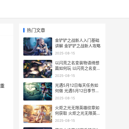
热门文章
金铲铲之战新人入门基础
讲解 金铲铲之战新人攻略
2025-08-15
以闪亮之名变装物语绮想
篇如何玩 以闪亮之名变装
物语怎么发感谢信
2025-08-15
光遇5月12日每天任务如
重
何做 光遇5月12日季节蜡
烛
2025-08-15
火炬之光无限英雄纹章如
何获取 火炬之光无限英雄
纹章
2025-08-15