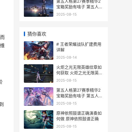
第五人格第27赛季精华2
宝箱奖励有啥子 第五人格
第27赛季什么时候结束
2025-08-15
猜你喜欢
而
# 王者荣耀战队扩建费用
维
详解
2025-08-14
火炬之光无限英雄纹章如
何获取 火炬之光无限英雄
纹章
2025-08-15
阶
第五人格第27赛季精华2
宝箱奖励有啥子 第五人格
第27赛季什么时候结束
2025-08-15
到
原神依照鼓谱正确演奏如
何做 原神依照鼓谱正确
2025-08-15