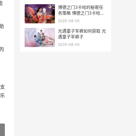
能
博德之门3卡哈的秘密任
务策略 博德之门3卡哈的
钥匙
2025-08-05
助
光遇童子军裤如何获取 光
遇童子军裤子
2025-08-05
的
支
乐