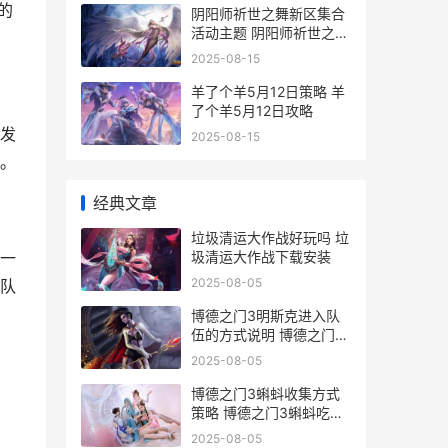
的
阴阳师祈世之舞新区集合
活动主题 阴阳师祈世之舞
合区了吗
2025-08-15
羊了个羊5月12日策略 羊
了个羊5月12日攻略
发
2025-08-15
。
经典文章
垃圾清运大作战好玩吗 垃
圾清运大作战下载安装
一
2025-08-05
队
博德之门3明斯克进入队
伍的方式说明 博德之门3
明斯克入队
2025-08-05
博德之门3蝌蚪收集方式
策略 博德之门3蝌蚪吃多
了会变身吗
2025-08-05