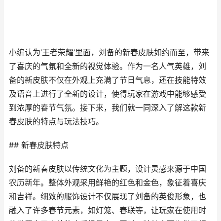
小编认为‘王者荣耀’里面，刘备的新春皮肤如约而至，带来
了喜庆的气氛和全新的视觉体验。作为一名人气英雄，刘
备的新皮肤不仅在外观上充满了节日气息，还在技能特效
及语音上进行了全新的设计，使得玩家在游戏中能够感受
到浓厚的春节气氛。接下来，我们就一同深入了解这款新
春皮肤的特点与玩法技巧。
## 新春皮肤特点
刘备的新春皮肤以传统文化为主题，设计灵感来源于中国
农历新年。整体外观采用鲜艳的红色和金色，象征着喜庆
和吉祥。细致的服饰设计不仅展现了刘备的英俊形象，也
融入了许多春节元素，如灯笼、春联等，让玩家在使用时