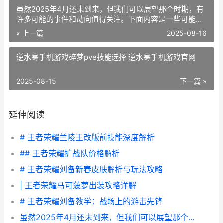
虽然2025年4月还未到来，但我们可以展望那个时期，有
许多可能的事件和动向值得关注。下面内容是一些可能的
主题和动向：
« 上一篇
2025-08-16
逆水寒手机游戏碎梦pve技能选择 逆水寒手机游戏官网
2025-08-15
下一篇 »
延伸阅读
# 王者荣耀兰陵王改版前技能深度解析
## 王者荣耀扩战队价格解析
# 王者荣耀刘备新春皮肤解析与玩法攻略
| 王者荣耀马可菠萝出装攻略详解
# 王者荣耀刘备教学：战场上的游击先锋
虽然2025年4月还未到来，但我们可以展望那个时期，有许多可能的事件和动向值得关注。下面内容是一些可能的主题和动向：