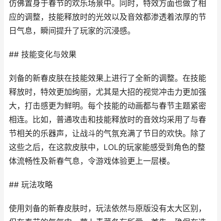
仿佛置身于春节的欢乐场景中。同时，特效方面也做了相
应的调整，技能释放时的光效以及音效都渗透着浓厚的节
日气息，瞬间提升了玩家的沉浸感。
## 技能变化与效果
刘备的新春皮肤在技能效果上进行了全新的调整。在技能
释放时，特效更加绚丽，尤其是大招的视觉冲击力更加强
大，打击感更为鲜明。每个技能的动画都与春节主题紧密
相连。比如，普通攻击和技能释放时的音效均采用了与春
节相关的乐器声，让战斗的气氛充满了节日的欢快。除了
这些之后，在这款皮肤中，LOL的玩家能感受到角色的整
体流畅性及新春气息，令游戏体验更上一层楼。
## 玩法攻略
使用刘备的新春皮肤时，玩法依然与原版没有太大区别，