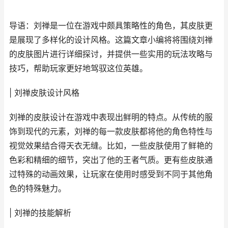
导语：刘禅是一位在游戏中颇具策略性的角色，其皮肤更
是展现了多样化的设计风格。这篇文章小编将将围绕刘禅
的皮肤图片进行详细探讨，并提供一些实用的玩法攻略与
技巧，帮助玩家更好地驾驭这位英雄。
| 刘禅皮肤设计风格
刘禅的皮肤设计在游戏中表现出鲜明的特点。从传统的服
饰到现代的元素，刘禅的每一款皮肤都将他的角色特性与
视觉效果结合得天衣无缝。比如，一些皮肤使用了鲜艳的
色彩和精细的细节，突出了他的王者气质。更有些皮肤通
过特殊的动画效果，让玩家在使用时感受到不同于其他角
色的特殊魅力。
| 刘禅的技能解析