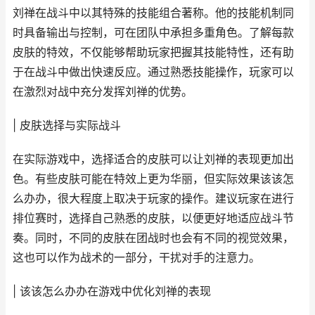
刘禅在战斗中以其特殊的技能组合著称。他的技能机制同
时具备输出与控制，可在团队中承担多重角色。了解每款
皮肤的特效，不仅能够帮助玩家把握其技能特性，还有助
于在战斗中做出快速反应。通过熟悉技能操作，玩家可以
在激烈对战中充分发挥刘禅的优势。
| 皮肤选择与实际战斗
在实际游戏中，选择适合的皮肤可以让刘禅的表现更加出
色。有些皮肤可能在特效上更为华丽，但实际效果该该怎
么办办，很大程度上取决于玩家的操作。建议玩家在进行
排位赛时，选择自己熟悉的皮肤，以便更好地适应战斗节
奏。同时，不同的皮肤在团战时也会有不同的视觉效果，
这也可以作为战术的一部分，干扰对手的注意力。
| 该该怎么办办在游戏中优化刘禅的表现