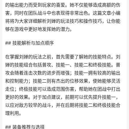
的输出能力而受到玩家的喜爱。她不仅能够造成高额的伤
害，同时在团队战斗中也表现得非常出色。这篇文章小编
将将为大家详细解析刘婵的玩法技巧和操作技巧，让你能
够在游戏中更好地发挥她的潜力。
## 技能解析与加点顺序
在掌握刘婵的玩法之前，首先需要了解她的技能特点。刘
婵的技能组合包括普攻、技能一、技能二和终极技能。普
攻会随着连击次数的进步而增强；技能一拥有较高的输出
和控制能力；技能二则有杰出的位移效果，使她能够灵活
走位；终极技能可以造成范围伤害，帮助她在团战中打出
更好的效果。对于加点建议，前期可以优先提升技能一，
以应对敌方较早的战斗，并在后期将技能二和终极技能合
理利用。
## 装备推荐与选择