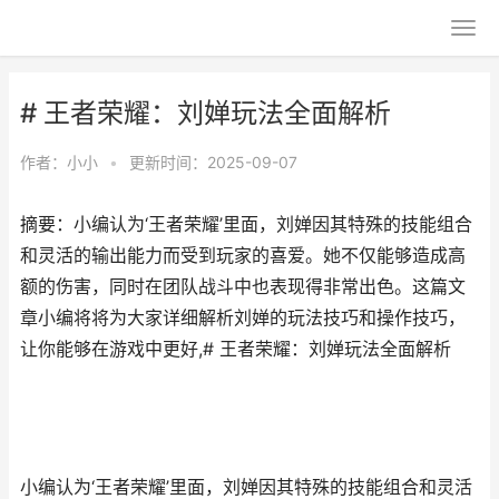
# 王者荣耀：刘婵玩法全面解析
作者：
小小
•
更新时间：2025-09-07
摘要：小编认为‘王者荣耀’里面，刘婵因其特殊的技能组合
和灵活的输出能力而受到玩家的喜爱。她不仅能够造成高
额的伤害，同时在团队战斗中也表现得非常出色。这篇文
章小编将将为大家详细解析刘婵的玩法技巧和操作技巧，
让你能够在游戏中更好,# 王者荣耀：刘婵玩法全面解析
小编认为‘王者荣耀’里面，刘婵因其特殊的技能组合和灵活