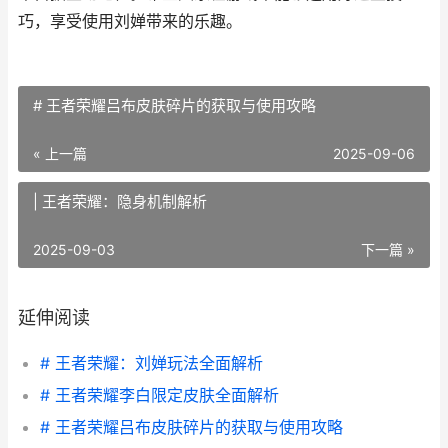
巧，享受使用刘婵带来的乐趣。
# 王者荣耀吕布皮肤碎片的获取与使用攻略
« 上一篇
2025-09-06
| 王者荣耀：隐身机制解析
2025-09-03
下一篇 »
延伸阅读
# 王者荣耀：刘婵玩法全面解析
# 王者荣耀李白限定皮肤全面解析
# 王者荣耀吕布皮肤碎片的获取与使用攻略