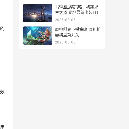
1.泰坦出装策略：初期求
生之道 泰坦最新出装s11
2025-08-05
的
原神稻妻下棋策略 原神稻
妻棋盘第九关
2025-08-05
效
用