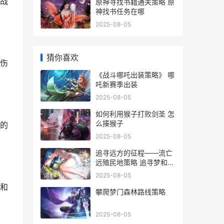
战
原神寻找书籍通关策略 原
神找书任务在哪
2025-08-05
猜你喜欢
伤
《战斗哪吒出装策略》 哪
吒新赛季出装
2025-08-05
如何利用猴子打败剑圣 怎
么揍猴子
的
2025-08-05
追寻远方的征程——流亡
远殖民地策略 追寻梦和远
方
2025-08-05
和
攀爬梦门森林路线策略
2025-08-05