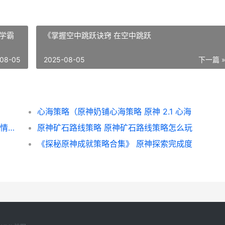
学霸
《掌握空中跳跃诀窍 在空中跳跃
08-05
2025-08-05
下一篇 
心海策略（原神奶铺心海策略 原神 2.1 心海
《以农家有女游戏9岁策略》（寻觅人生和爱情的奇妙冒险 农家有女来种田
原神矿石路线策略 原神矿石路线策略怎么玩
《探秘原神成就策略合集》 原神探索完成度