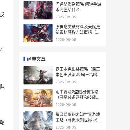
问道杀海盗策略 问道手游
杀海盗给什么
反
2025-08-05
原神魈突破材料及天赋更
新素材获取方法概括（从
哪里获取各种突破材料和
2025-08-05
天赋更新素材 原神 魈突
破材料
什
经典文章
霸王本色出装策略（霸王
本色出装策略 霸王给啥装
备
2025-08-05
队
雨中冒险2盗贼出装策略
（寻觅装备选择和技能组
合 雨中冒险2隐藏角色盗
2025-08-05
贼
揭晓畸形的未知世界游戏
策略（寻觅未知世界 揭晓
略
畸形的未知是什么
2025-08-05