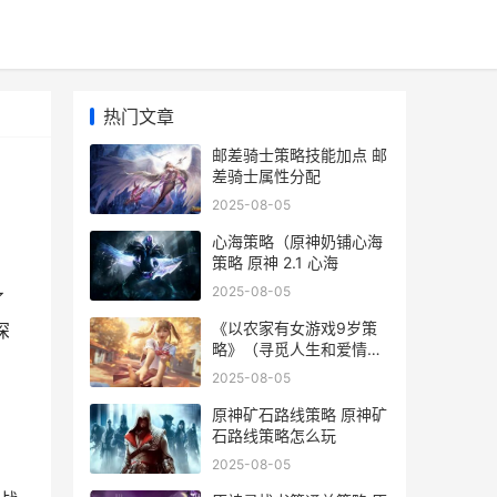
热门文章
邮差骑士策略技能加点 邮
差骑士属性分配
2025-08-05
心海策略（原神奶铺心海
策略 原神 2.1 心海
2025-08-05
了
《以农家有女游戏9岁策
深
略》（寻觅人生和爱情的
奇妙冒险 农家有女来种田
2025-08-05
原神矿石路线策略 原神矿
石路线策略怎么玩
2025-08-05