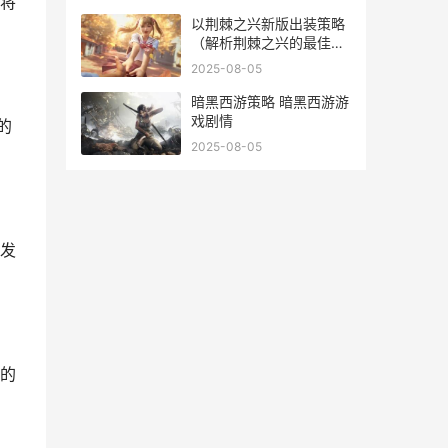
将
以荆棘之兴新版出装策略
（解析荆棘之兴的最佳出
装路线 荆棘之兴原画
2025-08-05
暗黑西游策略 暗黑西游游
戏剧情
的
2025-08-05
发
的