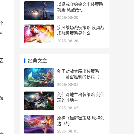
以惩戒守约铭文出装策略
锦集 惩戒改动
2025-08-20
个
疾风战场战役策略 疾风战
。
场战役策略是什么
2025-08-20
因
经典文章
剑圣对战梦魇出装策略
——解密胜利的秘籍（掌
握剑刃之舞、迎接噩梦挑
2025-08-05
战 剑圣打得过梦魇吗
剑仙斗地主出装策略 剑仙
技
玩的斗地主
2025-08-05
原神飞镖解密策略 原神旁
边飞的
2025-08-05