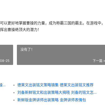
可以更好地掌握曹操的力量，成为称霸三国的霸主。在游戏中，
挥出曹操绝顶大的潜力！
没有了！
-08-25
下一篇 
曹操出装及策略（从装备选择到战略运用 曹操出装最强出装
德莱文出装铭文策略锦集 德莱文出装铭文推荐
刘备新鲜铭文和出装策略大揭晓 刘备的铭文怎么搭配能打出高伤害
新鲜版金牌讲师出装策略 金牌讲师表情包