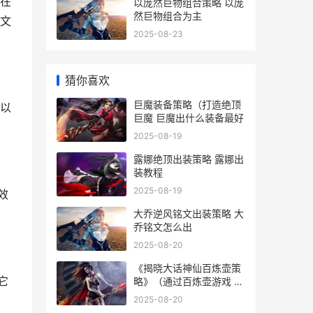
在
以庞然巨物组合策略 以庞
然巨物组合为主
文
2025-08-23
猜你喜欢
巨魔装备策略（打造绝顶
以
巨魔 巨魔出什么装备最好
2025-08-19
露娜绝顶出装策略 露娜出
装教程
2025-08-19
效
大乔逆风铭文出装策略 大
乔铭文怎么出
2025-08-20
《揭晓大话神仙百炼壶策
它
略》（通过百炼壶游戏 大
话神仙活动列表
2025-08-20