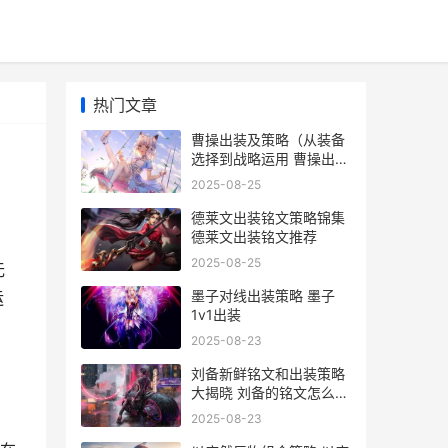
热门文章
曹操出装及策略（从装备
选择到战略运用 曹操出装
最强出装
2025-08-25
德莱文出装铭文策略锦集
德莱文出装铭文推荐
2025-08-25
无
墨子对线出装策略 墨子
运
1v1出装
2025-08-23
刘备新鲜铭文和出装策略
大揭晓 刘备的铭文怎么搭
配能打出高伤害
2025-08-23