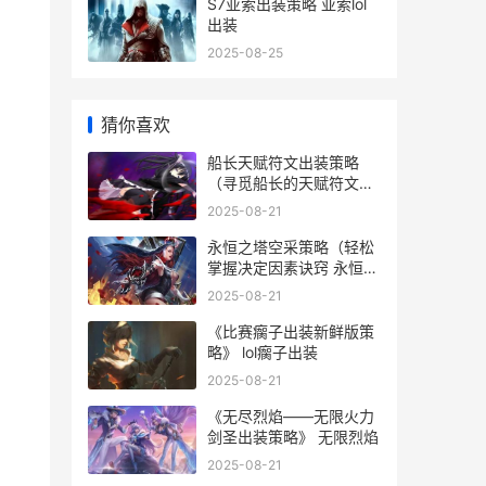
S7亚索出装策略 亚索lol
出装
2025-08-25
猜你喜欢
船长天赋符文出装策略
（寻觅船长的天赋符文和
出装选择 船长天赋加点
2025-08-21
2020
永恒之塔空采策略（轻松
掌握决定因素诀窍 永恒之
塔空采1到399
2025-08-21
《比赛瘸子出装新鲜版策
略》 lol瘸子出装
2025-08-21
《无尽烈焰——无限火力
剑圣出装策略》 无限烈焰
2025-08-21