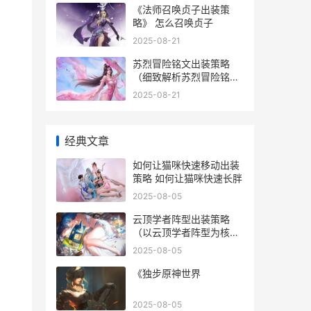
《法师召唤贞子出装策
略》 怎么召唤贞子
2025-08-21
苏烈冒险铭文出装策略
（细致解析苏烈冒险铭文
出装 苏烈冒险铭文出装最
2025-08-21
新
经典文章
如何让猫咪快速移动出装
策略 如何让猫咪快速长胖
2025-08-05
云顶学者阵型出装策略
（以云顶学者阵型为核心
云顶教学图
2025-08-05
《独步原神世界
2025-08-05