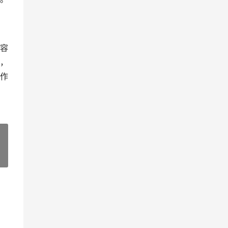
容
，
作
»