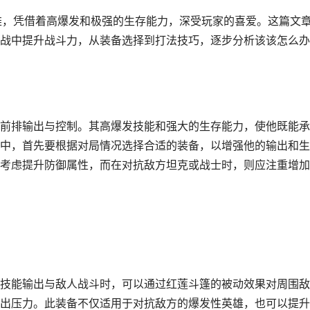
雄，凭借着高爆发和极强的生存能力，深受玩家的喜爱。这篇文
战中提升战斗力，从装备选择到打法技巧，逐步分析该该怎么办
前排输出与控制。其高爆发技能和强大的生存能力，使他既能承
中，首先要根据对局情况选择合适的装备，以增强他的输出和生
考虑提升防御属性，而在对抗敌方坦克或战士时，则应注重增加
技能输出与敌人战斗时，可以通过红莲斗篷的被动效果对周围敌
出压力。此装备不仅适用于对抗敌方的爆发性英雄，也可以提升