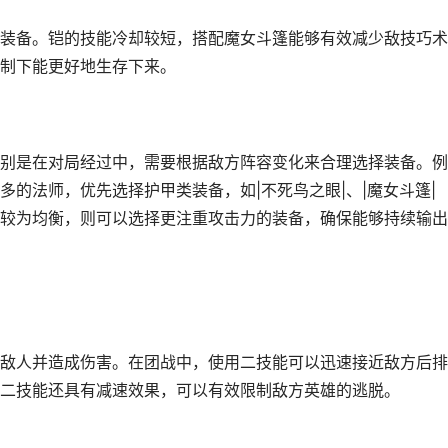
装备。铠的技能冷却较短，搭配魔女斗篷能够有效减少敌技巧术
制下能更好地生存下来。
别是在对局经过中，需要根据敌方阵容变化来合理选择装备。例
的法师，优先选择护甲类装备，如|不死鸟之眼|、|魔女斗篷|
较为均衡，则可以选择更注重攻击力的装备，确保能够持续输出
敌人并造成伤害。在团战中，使用二技能可以迅速接近敌方后排
二技能还具有减速效果，可以有效限制敌方英雄的逃脱。