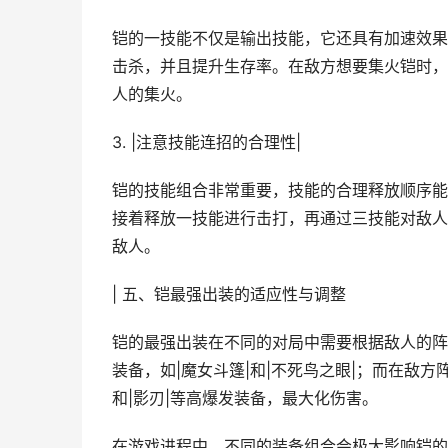
铠的一技能不仅是输出技能，它还具有加速效果
击杀，并且提升生存率。在敌方想要集火铠时，
人的集火。
3. |注意技能连招的合理性|
铠的技能组合非常重要，技能的合理释放顺序能
接着释放一技能进行击打，再通过三技能对敌人
敌人。
| 五、铠最强出装的适应性与调整
铠的最强出装在不同的对局中需要根据敌人的阵
装备，如|魔女斗篷|和|不死鸟之眼|；而在敌
和|影刃|等高爆发装备，最大化伤害。
在游戏进程中，不同的装备组合会极大影响铠的