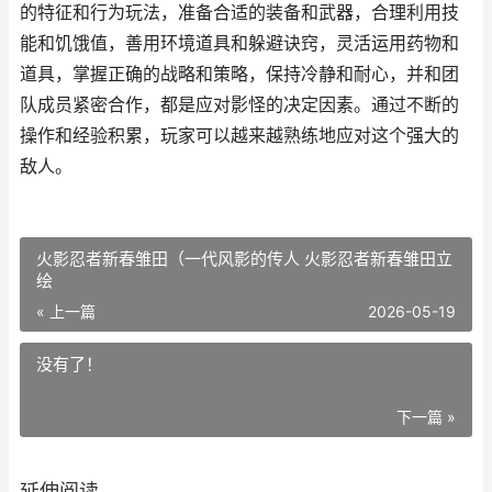
的特征和行为玩法，准备合适的装备和武器，合理利用技
能和饥饿值，善用环境道具和躲避诀窍，灵活运用药物和
道具，掌握正确的战略和策略，保持冷静和耐心，并和团
队成员紧密合作，都是应对影怪的决定因素。通过不断的
操作和经验积累，玩家可以越来越熟练地应对这个强大的
敌人。
火影忍者新春雏田（一代风影的传人 火影忍者新春雏田立
绘
« 上一篇
2026-05-19
没有了！
下一篇 »
延伸阅读