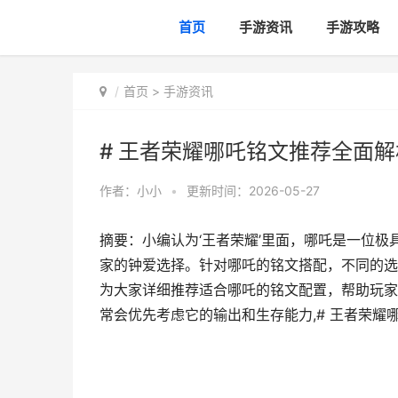
首页
手游资讯
手游攻略
首页
>
手游资讯
# 王者荣耀哪吒铭文推荐全面解
作者：
小小
•
更新时间：2026-05-27
摘要：小编认为‘王者荣耀’里面，哪吒是一位
家的钟爱选择。针对哪吒的铭文搭配，不同的选
为大家详细推荐适合哪吒的铭文配置，帮助玩家
常会优先考虑它的输出和生存能力,# 王者荣耀