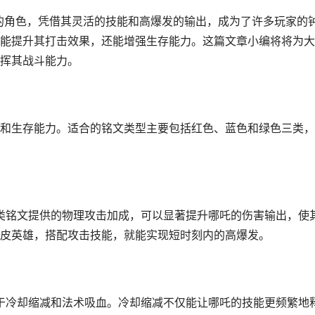
力的角色，凭借其灵活的技能和高爆发的输出，成为了许多玩家的
能提升其打击效果，还能增强生存能力。这篇文章小编将将为大
挥其战斗能力。
和生存能力。适合的铭文类型主要包括红色、蓝色和绿色三类，
这类铭文提供的物理攻击加成，可以显著提升哪吒的伤害输出，使
皮英雄，搭配攻击技能，就能实现短时刻内的高爆发。
在于冷却缩减和法术吸血。冷却缩减不仅能让哪吒的技能更频繁地