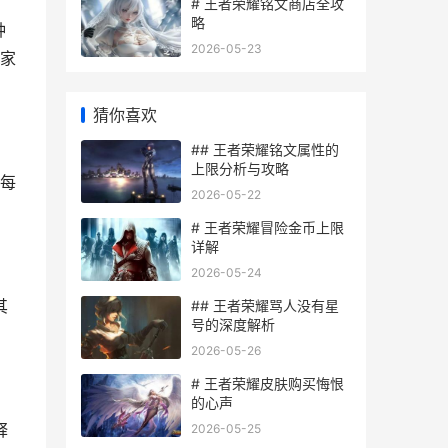
# 王者荣耀铭文商店全攻
略
钟
2026-05-23
家
猜你喜欢
## 王者荣耀铭文属性的
上限分析与攻略
每
2026-05-22
# 王者荣耀冒险金币上限
详解
2026-05-24
其
## 王者荣耀骂人没有星
号的深度解析
2026-05-26
# 王者荣耀皮肤购买悔恨
的心声
释
2026-05-25