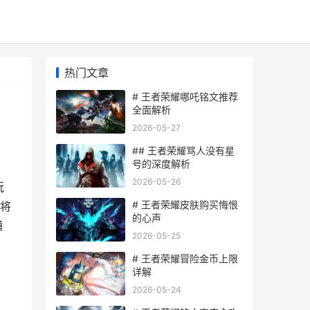
热门文章
# 王者荣耀哪吒铭文推荐
全面解析
2026-05-27
## 王者荣耀骂人没有星
号的深度解析
2026-05-26
玩
# 王者荣耀皮肤购买悔恨
将
的心声
通
2026-05-25
# 王者荣耀冒险金币上限
详解
2026-05-24